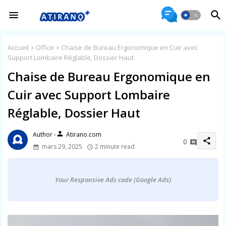
Accueil
Office
Chaise de Bureau Ergonomique en Cuir avec
Support Lombaire Réglable, Dossier Haut
Chaise de Bureau Ergonomique en
Cuir avec Support Lombaire
Réglable, Dossier Haut
person
Atirano.com
share
0
mars 29, 2025
2 minute read
Your Responsive Ads code (Google Ads)