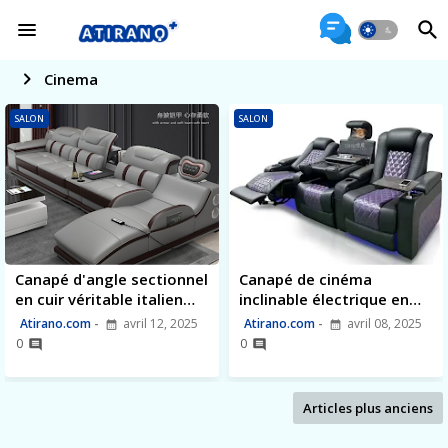
Cinema
SALON
SALON
Canapé d'angle sectionnel
Canapé de cinéma
en cuir véritable italien
inclinable électrique en
MANBAS
cuir pleine fleur Meubles
Atirano.com
avril 12, 2025
Atirano.com
avril 08, 2025
de salon VIP
0
0
Articles plus anciens