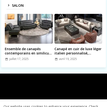
SALON
Ensemble de canapés
Canapé en cuir de luxe léger
contemporains en similicuir,
italien personnalisé,
ensemble complet de
combinaison de salon de
juillet 17, 2025
avril 19, 2025
meubles de salon
villa simple et moderne
Home
About
Contact us
Privacy Policy
Our website uses cookies to enhance your experience.
Check